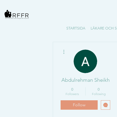
STARTSIDA
LÄKARE OCH S
More actions
Abdulrehman Sheikh
0
0
Followers
Following
Follow