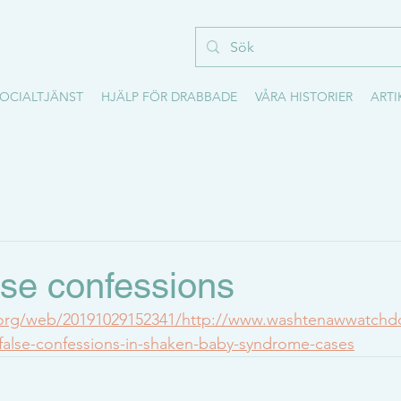
OCIALTJÄNST
HJÄLP FÖR DRABBADE
VÅRA HISTORIER
ARTI
lse confessions
e.org/web/20191029152341/http://www.washtenawwatch
alse-confessions-in-shaken-baby-syndrome-cases