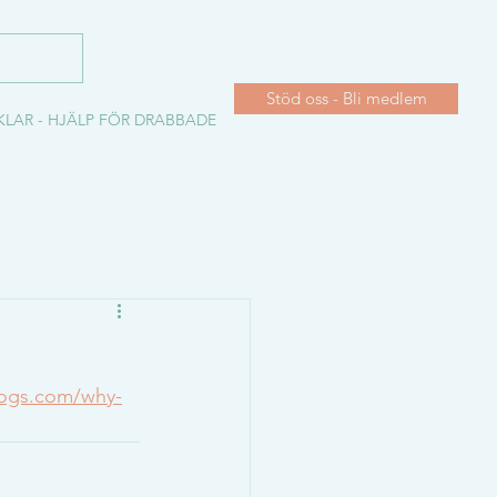
Stöd oss - Bli medlem
KLAR - HJÄLP FÖR DRABBADE
dogs.com/why-