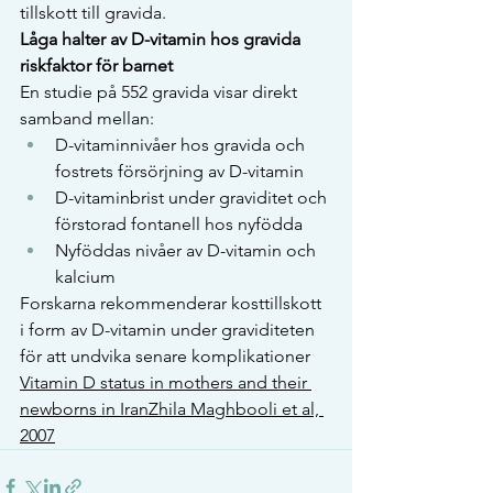
tillskott till gravida.
Låga halter av D-vitamin hos gravida 
riskfaktor för barnet
En studie på 552 gravida visar direkt 
samband mellan:
D-vitaminnivåer hos gravida och 
fostrets försörjning av D-vitamin
D-vitaminbrist under graviditet och 
förstorad fontanell hos nyfödda
Nyföddas nivåer av D-vitamin och 
kalcium
Forskarna rekommenderar kosttillskott 
i form av D-vitamin under graviditeten 
för att undvika senare komplikationer
Vitamin D status in mothers and their 
newborns in IranZhila Maghbooli et al, 
2007