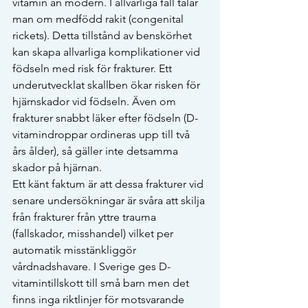
vitamin än modern. I allvarliga fall talar 
man om medfödd rakit (congenital 
rickets). Detta tillstånd av benskörhet 
kan skapa allvarliga komplikationer vid 
födseln med risk för frakturer. Ett 
underutvecklat skallben ökar risken för 
hjärnskador vid födseln. Även om 
frakturer snabbt läker efter födseln (D-
vitamindroppar ordineras upp till två 
års ålder), så gäller inte detsamma 
skador på hjärnan.
Ett känt faktum är att dessa frakturer vid 
senare undersökningar är svåra att skilja 
från frakturer från yttre trauma 
(fallskador, misshandel) vilket per 
automatik misstänkliggör 
vårdnadshavare. I Sverige ges D-
vitamintillskott till små barn men det 
finns inga riktlinjer för motsvarande 