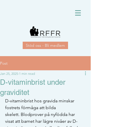
Stöd oss - Bli medlem
Post
Jan 25, 2025
1 min read
D-vitaminbrist under
graviditet
D-vitaminbrist hos gravida minskar 
fostrets förmåga att bilda 
skelett. Blodprover på nyfödda har 
visat att barnet har lägre nivåer av D-