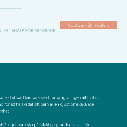
Stöd oss - Bli medlem
KLAR - HJÄLP FÖR DRABBADE
om drabbad kan vara svårt för omgivningen att fullt ut
d för att ha skadat sitt barn är en djupt omskakande
nhet.
ts? Inget barn ska på felaktiga grunder skiljas från