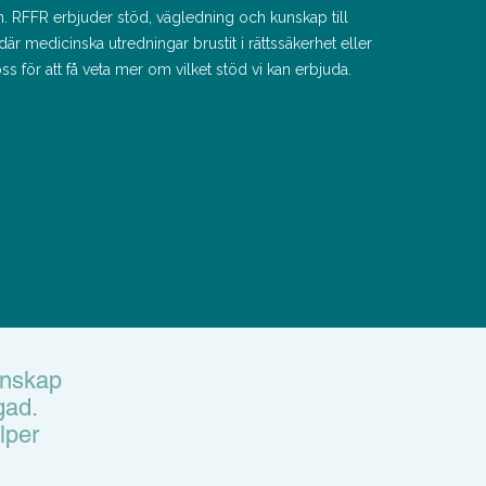
n.
RFFR erbjuder stöd, vägledning och kunskap till
er där medicinska
utredningar brustit i rättssäkerhet eller
oss för att få veta mer om vilket
stöd vi kan erbjuda.
unskap
gad.
lper