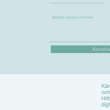
Kontakta
Kän
och
Hit
dig!