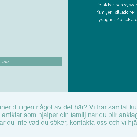
föräldrar och sysko
familjer i situation
tydlighet. Kontakta 
 oss
ner du igen något av det här? Vi har samlat k
 artiklar som hjälper din familj när du blir ankla
tar du inte vad du söker, kontakta oss och vi hjä