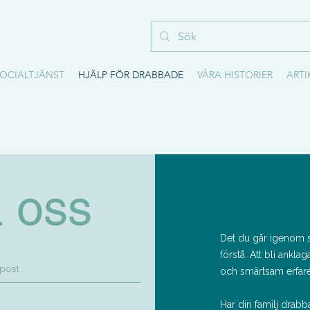
OCIALTJÄNST
HJÄLP FÖR DRABBADE
VÅRA HISTORIER
ARTI
 oss
Det du går igenom s
förstå. Att bli
anklaga
och smärtsam erfare
Har din familj drabba