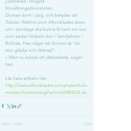
justitieråd i Högsta 
förvaltningsdomstolen.
Domen kom i dag, och betyder att 
Tobias i Malmö som Aftonbladet skrev 
om i söndags ska kunna få hem sin son 
som sedan födseln bor i familjehem i 
Bollnäs. Han säger att domen är ”en 
stor glädje och lättnad”.
– Men nu börjar ett jättearbete, säger 
han.
Läs hela artikeln här: 
http://www.aftonbladet.se/nyheter/kolu
mnister/kerstinweigl/article20983526.ab